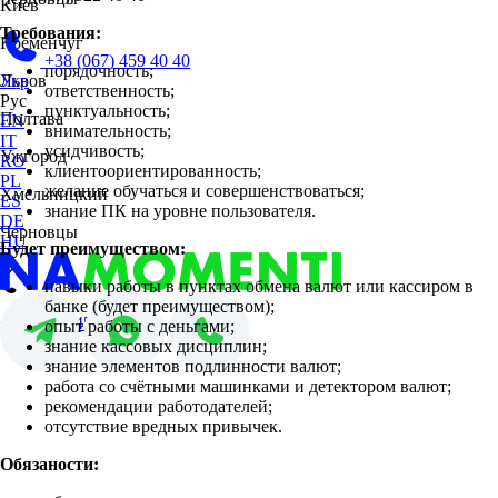
Киев
Требования:
Кременчуг
+38 (067) 459 40 40
порядочность;
Львов
Укр
ответственность;
Рус
пунктуальность;
Полтава
EN
внимательность;
IT
усидчивость;
Ужгород
RO
клиентоориентированность;
PL
желание обучаться и совершенствоваться;
Хмельницкий
ES
знание ПК на уровне пользователя.
DE
Черновцы
HU
Будет преимуществом:
навыки работы в пунктах обмена валют или кассиром в
банке (будет преимуществом);
+38 (067) 459 40 40
опыт работы с деньгами;
знание кассовых дисциплин;
знание элементов подлинности валют;
работа со счётными машинками и детектором валют;
рекомендации работодателей;
отсутствие вредных привычек.
Обязаности: