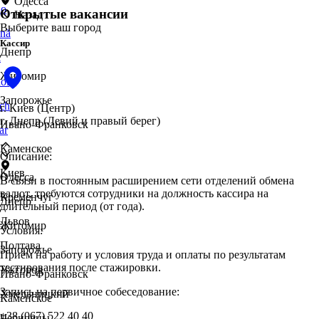
Одесса
no
Открытые вакансии
Назад
Выберите ваш город
nă
Кассир
Днепр
i
Житомир
ol
Запорожье
ch
г. Киев (Центр)
г. Днепр (Левий и правый берег)
Ивано-Франковск
ar
Каменское
Описание:
Киев
Одесса
В связи в постоянным расширением сети отделений обмена
валют, требуются сотрудники на должность кассира на
Кременчуг
Днепр
длительный период (от года).
Львов
Житомир
Условия:
Полтава
Запорожье
Приём на работу и условия труда и оплаты по результатам
тестирования после стажировки.
Ужгород
Ивано-Франковск
Запись на первичное собеседование:
Хмельницкий
Каменское
+38 (067) 522 40 40
Черновцы