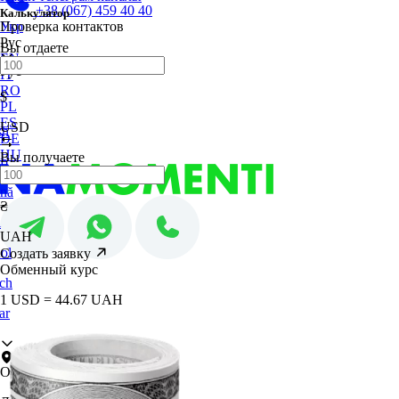
+38 (067) 459 40 40
Калькулятор
Укр
Проверка контактов
Рус
Вы отдаете
EN
Рус
IT
RO
$
PL
ES
USD
sh
DE
HU
Вы получаете
no
nă
₴
i
UAH
ol
Создать заявку
Обменный курс
ch
1 USD = 44.67 UAH
ar
Одесса