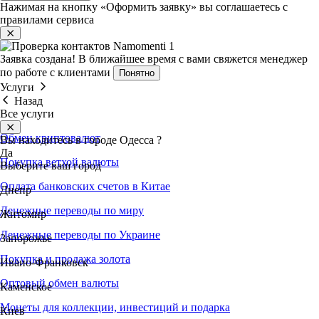
Нажимая на кнопку «Оформить заявку» вы соглашаетесь с
правилами сервиса
Заявка создана!
В ближайшее время с вами свяжется менеджер
по работе с клиентами
Понятно
Услуги
Назад
Все услуги
Обмен криптовалют
Вы находитесь в городе
Одесса
?
Да
Покупка ветхой валюты
Выберите ваш город
Оплата банковских счетов в Китае
Днепр
Денежные переводы по миру
Житомир
Денежные переводы по Украине
Запорожье
Покупка и продажа золота
Ивано-Франковск
Оптовый обмен валюты
Каменское
Монеты для коллекции, инвестиций и подарка
Киев