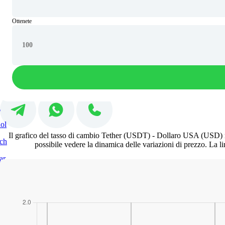
Рус
EN
Italiano
Ottenete
IT
RO
PL
ES
DE
HU
sh
nă
i
ol
Il grafico del tasso di cambio Tether (USDT) - Dollaro USA (USD) mo
ch
possibile vedere la dinamica delle variazioni di prezzo. La l
ar
Odesa
Dnipro