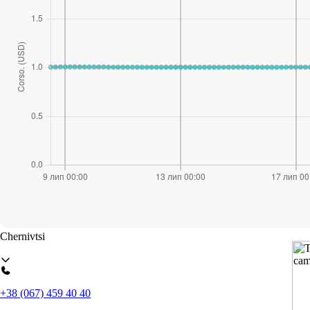
Zhytomyr
Zaporizhzhya
Ivano-Frankivsk
Kamianske
Kiev
Kremenchuk
Lviv
Poltava
Uzhhorod
Khmelnytsky
Chernivtsi
+38 (067) 459 40 40