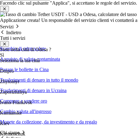
Facendo clic sul pulsante "Applica", si accettano le regole del servizio.
Applicazione creata!
Un responsabile del servizio clienti vi contatterà 
Servizi
Indietro
Tutti i servizi
Scambio di criptovalute
Siete nella città di
Odesa
?
Sì
Acquisto di valuta contaminata
Seleziona la tua città
Pagare le bollette in Cina
Dnipro
Trasferimenti di denaro in tutto il mondo
Zhytomyr
Trasferimenti di denaro in Ucraina
Zaporizhzhya
Comprare e vendere oro
Ivano-Frankivsk
Cambio valuta all'ingrosso
Kamianske
Monete da collezione, da investimento e da regalo
Kiev
Chi siamo
Kremenchuk