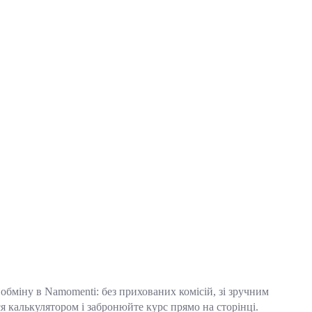
бміну в Namomenti: без прихованих комісій, зі зручним
 калькулятором і забронюйте курс прямо на сторінці.