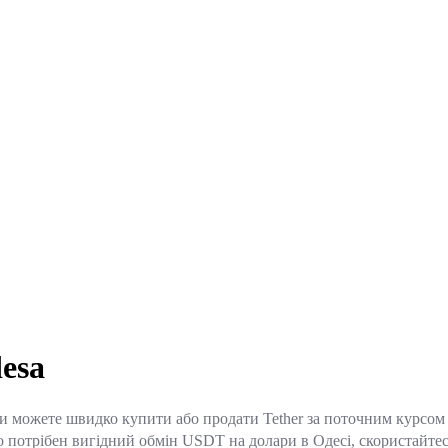
esa
 можете швидко купити або продати Tether за поточним курсом о
потрібен вигідний обмін USDT на долари в Одесі, скористайтеся